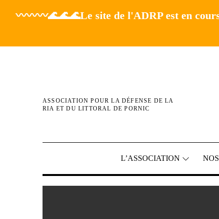
〰️〰️〰️🌊🌊🌊Le site de l'ADRP est en cours
Skip
to
content
ASSOCIATION POUR LA DÉFENSE DE LA
RIA ET DU LITTORAL DE PORNIC
L’ASSOCIATION
NOS