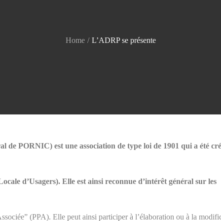
Home
L’ADRP se présente
al de PORNIC) est une association de type loi de 1901 qui a été cr
cale d’Usagers). Elle est ainsi reconnue d’intérêt général sur les
ssociée” (PPA). Elle peut ainsi participer à l’élaboration ou à la modifi