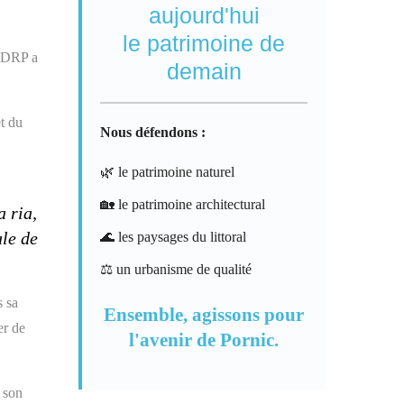
aujourd'hui
le patrimoine de
ADRP a
demain
t du
Nous défendons :
🌿 le patrimoine naturel
🏡 le patrimoine architectural
a ria,
ale de
🌊 les paysages du littoral
⚖️ un urbanisme de qualité
s sa
Ensemble, agissons pour
er de
l'avenir de Pornic.
t son