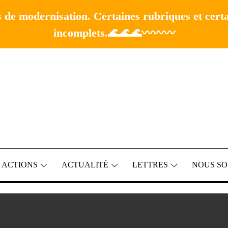
 de modernisation. Certaines rubriques et cert
incomplets.🌊🌊🌊〰️〰️〰️
🚧 Merci de votre compréhension.🚧
 ACTIONS
ACTUALITÉ
LETTRES
NOUS SO