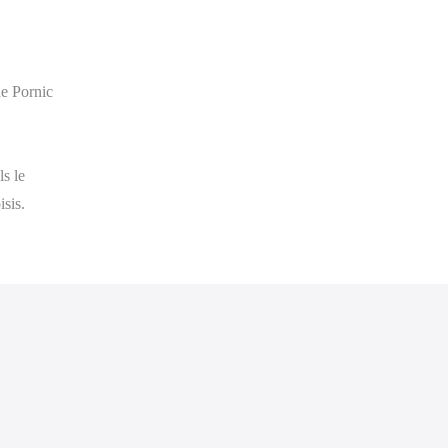
de Pornic
ls le
isis.