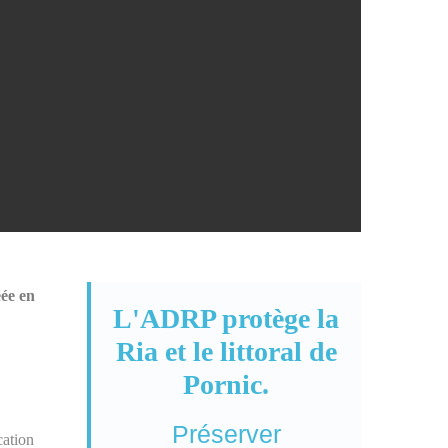
éée en
L'ADRP protège la
Ria et le littoral de
Pornic.
Préserver
cation