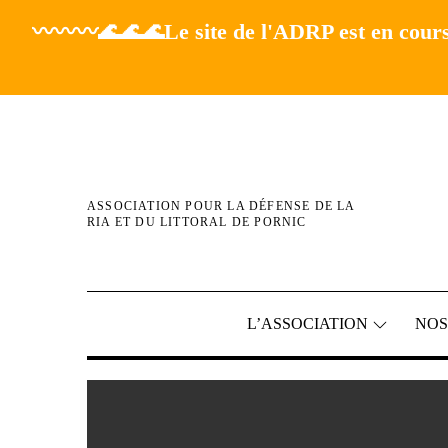
〰️〰️〰️🌊🌊🌊Le site de l'ADRP est en cours
Skip
to
content
ASSOCIATION POUR LA DÉFENSE DE LA
RIA ET DU LITTORAL DE PORNIC
L’ASSOCIATION
NOS