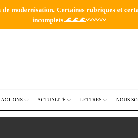
 de modernisation. Certaines rubriques et cert
incomplets.🌊🌊🌊〰️〰️〰️
🚧 Merci de votre compréhension.🚧
 ACTIONS
ACTUALITÉ
LETTRES
NOUS SO