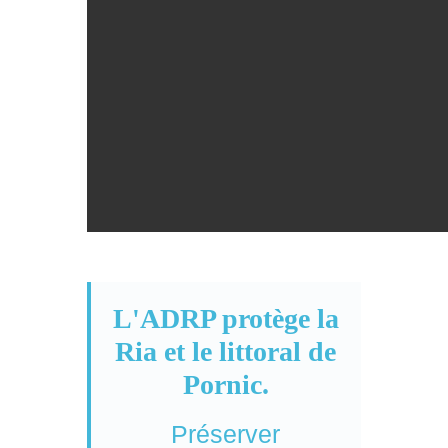
L'ADRP protège la
Ria et le littoral de
Pornic.
Préserver